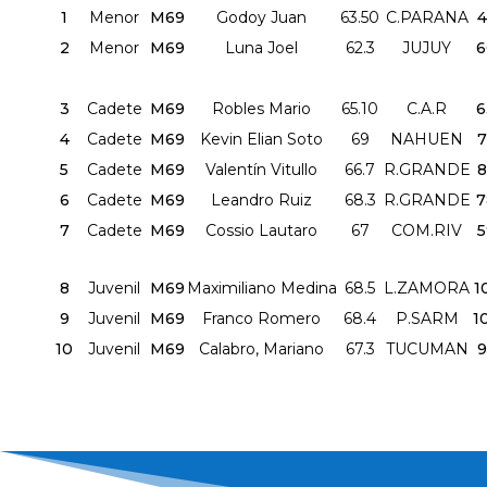
1
Menor
M69
Godoy Juan
63.50
C.PARANA
4
2
Menor
M69
Luna Joel
62.3
JUJUY
6
3
Cadete
M69
Robles Mario
65.10
C.A.R
6
4
Cadete
M69
Kevin Elian Soto
69
NAHUEN
7
5
Cadete
M69
Valentín Vitullo
66.7
R.GRANDE
8
6
Cadete
M69
Leandro Ruiz
68.3
R.GRANDE
7
7
Cadete
M69
Cossio Lautaro
67
COM.RIV
5
8
Juvenil
M69
Maximiliano Medina
68.5
L.ZAMORA
1
9
Juvenil
M69
Franco Romero
68.4
P.SARM
1
10
Juvenil
M69
Calabro, Mariano
67.3
TUCUMAN
9