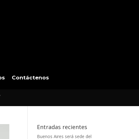
os
Contáctenos
s
Entradas recientes
Buenos Aires será sede del